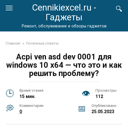
Перейти
Cennikiexcel.ru -
к
Гаджеты
контенту
Ремонт, обслуживание и обзоры гаджетов
Главная
»
Полезные советы
Acpi ven asd dev 0001 для
windows 10 x64 — что это и как
решить проблему?
Время чтения
Просмотры
15 мин.
112
Комментарии
Опубликовано
0
25.05.2023