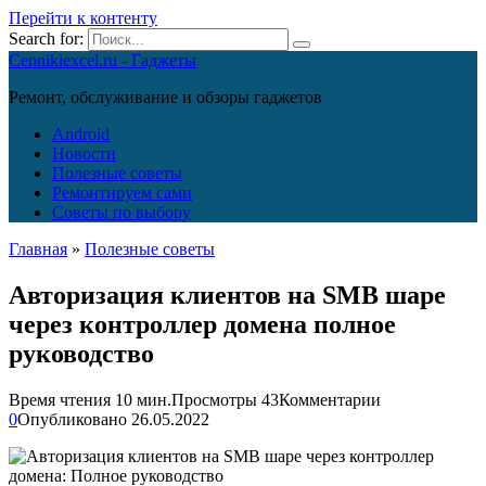
Перейти к контенту
Search for:
Cennikiexcel.ru - Гаджеты
Ремонт, обслуживание и обзоры гаджетов
Android
Новости
Полезные советы
Ремонтируем сами
Советы по выбору
Главная
»
Полезные советы
Авторизация клиентов на SMB шаре
через контроллер домена полное
руководство
Время чтения
10 мин.
Просмотры
43
Комментарии
0
Опубликовано
26.05.2022