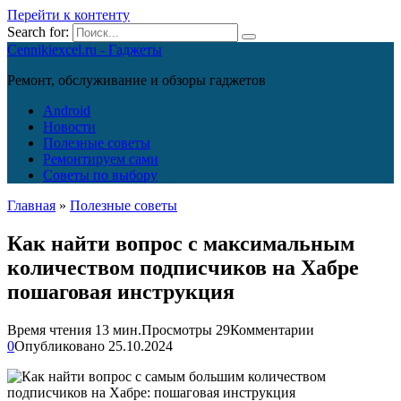
Перейти к контенту
Search for:
Cennikiexcel.ru - Гаджеты
Ремонт, обслуживание и обзоры гаджетов
Android
Новости
Полезные советы
Ремонтируем сами
Советы по выбору
Главная
»
Полезные советы
Как найти вопрос с максимальным
количеством подписчиков на Хабре
пошаговая инструкция
Время чтения
13 мин.
Просмотры
29
Комментарии
0
Опубликовано
25.10.2024