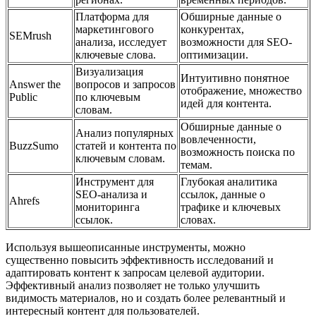
Платформа для
Обширные данные о
маркетингового
конкурентах,
SEMrush
анализа, исследует
возможности для SEO-
ключевые слова.
оптимизации.
Визуализация
Интуитивно понятное
Answer the
вопросов и запросов
отображение, множество
Public
по ключевым
идей для контента.
словам.
Обширные данные о
Анализ популярных
вовлеченности,
BuzzSumo
статей и контента по
возможность поиска по
ключевым словам.
темам.
Инструмент для
Глубокая аналитика
SEO-анализа и
ссылок, данные о
Ahrefs
мониторинга
трафике и ключевых
ссылок.
словах.
Используя вышеописанные инструменты, можно
существенно повысить эффективность исследований и
адаптировать контент к запросам целевой аудитории.
Эффективный анализ позволяет не только улучшить
видимость материалов, но и создать более релевантный и
интересный контент для пользователей.