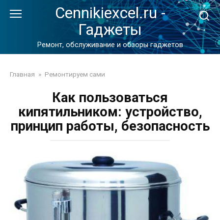
Перейти
Cennikiexcel.ru -
к
Гаджеты
контенту
Ремонт, обслуживание и обзоры гаджетов
Главная
»
Ремонтируем сами
Как пользоваться
кипятильником: устройство,
принцип работы, безопасность