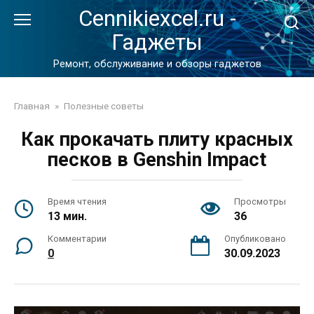
Перейти
Cennikiexcel.ru -
к
Гаджеты
контенту
Ремонт, обслуживание и обзоры гаджетов
Главная
»
Полезные советы
Как прокачать плиту красных
песков в Genshin Impact
Время чтения
Просмотры
13 мин.
36
Комментарии
Опубликовано
0
30.09.2023