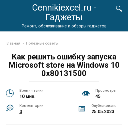
Перейти
Cennikiexcel.ru -
к
Гаджеты
контенту
Ремонт, обслуживание и обзоры гаджетов
Главная
»
Полезные советы
Как решить ошибку запуска
Microsoft store на Windows 10
0x80131500
Время чтения
Просмотры
10 мин.
45
Комментарии
Опубликовано
0
25.05.2023