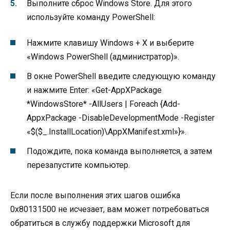
Выполните сброс Windows Store. Для этого
используйте команду PowerShell:
Нажмите клавишу Windows + X и выберите
«Windows PowerShell (администратор)».
В окне PowerShell введите следующую команду
и нажмите Enter: «Get-AppXPackage
*WindowsStore* -AllUsers | Foreach {Add-
AppxPackage -DisableDevelopmentMode -Register
«$($_.InstallLocation)\AppXManifest.xml»}».
Подождите, пока команда выполняется, а затем
перезапустите компьютер.
Если после выполнения этих шагов ошибка
0x80131500 не исчезает, вам может потребоваться
обратиться в службу поддержки Microsoft для