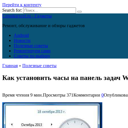
Перейти к контенту
Search for:
Cennikiexcel.ru - Гаджеты
Ремонт, обслуживание и обзоры гаджетов
Android
Новости
Полезные советы
Ремонтируем сами
Советы по выбору
Главная
»
Полезные советы
Как установить часы на панель задач 
Время чтения
9 мин.
Просмотры
371
Комментарии
0
Опубликова