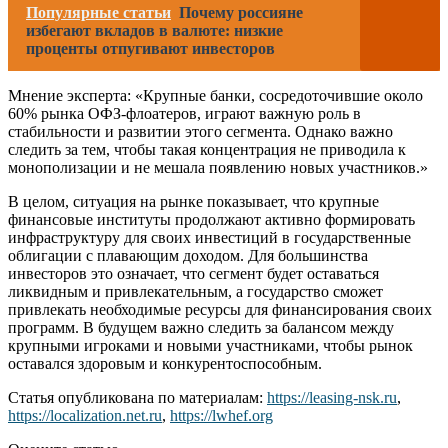
Популярные статьи
Почему россияне
избегают вкладов в валюте: низкие
проценты отпугивают инвесторов
Мнение эксперта: «Крупные банки, сосредоточившие около
60% рынка ОФЗ-флоатеров, играют важную роль в
стабильности и развитии этого сегмента. Однако важно
следить за тем, чтобы такая концентрация не приводила к
монополизации и не мешала появлению новых участников.»
В целом, ситуация на рынке показывает, что крупные
финансовые институты продолжают активно формировать
инфраструктуру для своих инвестиций в государственные
облигации с плавающим доходом. Для большинства
инвесторов это означает, что сегмент будет оставаться
ликвидным и привлекательным, а государство сможет
привлекать необходимые ресурсы для финансирования своих
программ. В будущем важно следить за балансом между
крупными игроками и новыми участниками, чтобы рынок
оставался здоровым и конкурентоспособным.
Статья опубликована по материалам:
https://leasing-nsk.ru
,
https://localization.net.ru
,
https://lwhef.org