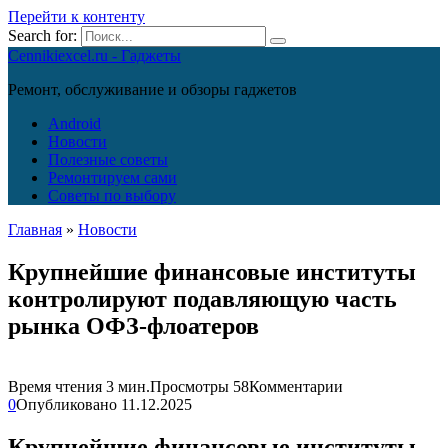
Перейти к контенту
Search for:
Cennikiexcel.ru - Гаджеты
Ремонт, обслуживание и обзоры гаджетов
Android
Новости
Полезные советы
Ремонтируем сами
Советы по выбору
Главная
»
Новости
Крупнейшие финансовые институты
контролируют подавляющую часть
рынка ОФЗ-флоатеров
Время чтения
3 мин.
Просмотры
58
Комментарии
0
Опубликовано
11.12.2025
Крупнейшие финансовые институты