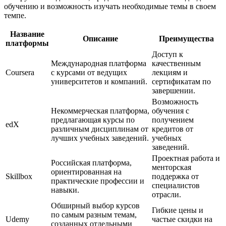
обучению и возможность изучать необходимые темы в своем
темпе.
Название
Описание
Преимущества
платформы
Доступ к
Международная платформа
качественным
Coursera
с курсами от ведущих
лекциям и
университетов и компаний.
сертификатам по
завершении.
Возможность
Некоммерческая платформа,
обучения с
предлагающая курсы по
получением
edX
различным дисциплинам от
кредитов от
лучших учебных заведений.
учебных
заведений.
Проектная работа и
Российская платформа,
менторская
ориентированная на
Skillbox
поддержка от
практические профессии и
специалистов
навыки.
отрасли.
Обширный выбор курсов
Гибкие цены и
по самым разным темам,
Udemy
частые скидки на
созданных отдельными