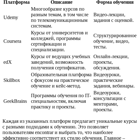
Платформа
Описание
Форма обучения
Многообразие курсов по
разным темам, в том числе
Видео-лекции,
Udemy
по телекомуникационным
задания с оценкой.
системам.
Курсы от университетов и
Структурированное
колледжей, программы
Coursera
обучение, видео,
сертификации и
тесты.
специализации.
Курсы от ведущих учебных
Онлайн-лекции,
edX
заведений, возможность
проекты,
получения сертификатов.
обсуждения.
Образовательная платформа
Видеоуроки,
Skillbox
с фокусом на практическое
практические
обучение и кейс-метод.
задания, вебинары.
Видеоуроки,
Программы обучения по IT-
консультации с
GeekBrains
специальностям, включая
менторами,
практику и проекты.
проекты.
Каждая из указанных платформ предлагает уникальные курсы
с разными подходами к обучению. Это позволяет
пользователям encontrar и выбрать то, что наиболее
эффективно соответствует их стилю обучения. Главное –