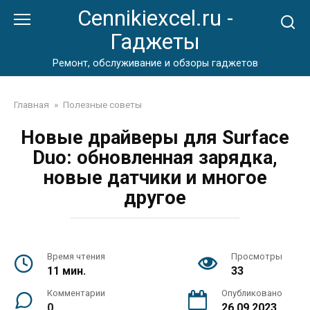
Перейти
Cennikiexcel.ru -
к
Гаджеты
контенту
Ремонт, обслуживание и обзоры гаджетов
Главная
»
Полезные советы
Новые драйверы для Surface
Duo: обновленная зарядка,
новые датчики и многое
другое
Время чтения
Просмотры
11 мин.
33
Комментарии
Опубликовано
0
26.09.2023