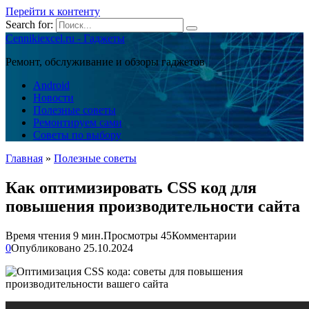
Перейти к контенту
Search for:
Cennikiexcel.ru - Гаджеты
Ремонт, обслуживание и обзоры гаджетов
Android
Новости
Полезные советы
Ремонтируем сами
Советы по выбору
Главная
»
Полезные советы
Как оптимизировать CSS код для
повышения производительности сайта
Время чтения
9 мин.
Просмотры
45
Комментарии
0
Опубликовано
25.10.2024