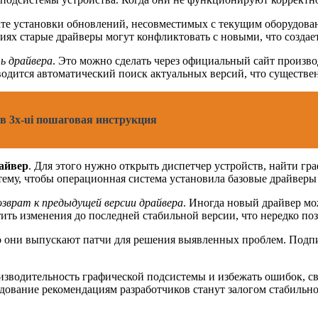
ате установки обновлений, несовместимых с текущим оборудова
иях старые драйверы могут конфликтовать с новыми, что созда
ь драйвера
. Это можно сделать через официальный сайт произв
одится автоматический поиск актуальных версий, что существе
в 3x-ui пошаговая инструкция
айвер
. Для этого нужно открыть диспетчер устройств, найти гр
стему, чтобы операционная система установила базовые драйверы
озврат к предыдущей версии драйвера
. Иногда новый драйвер мо
тить изменения до последней стабильной версии, что нередко по
 они выпускают патчи для решения выявленных проблем. Подпи
зводительность графической подсистемы и избежать ошибок, св
едование рекомендациям разработчиков станут залогом стабильн