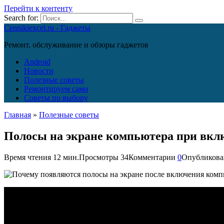
Перейти к контенту
Search for:
Cennikiexcel.ru - Гаджеты
Ремонт, обслуживание и обзоры гаджетов
Android
Новости
Полезные советы
Ремонтируем сами
Советы по выбору
Главная
»
Полезные советы
Полосы на экране компьютера при вк
Время чтения
12 мин.
Просмотры
34
Комментарии
0
Опубликова