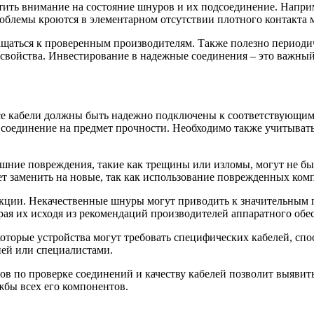
тить внимание на состояние шнуров и их подсоединение. Напр
облемы кроются в элементарном отсутствии плотного контакта 
щаться к проверенным производителям. Также полезно периодич
 свойства. Инвестирование в надежные соединения – это важный
се кабели должны быть надежно подключены к соответствующим 
е соединение на предмет прочности. Необходимо также учитыват
нешние повреждения, такие как трещины или изломы, могут не б
ет заменить на новые, так как использование поврежденных ком
кции. Некачественные шнуры могут приводить к значительным по
ая их исходя из рекомендаций производителей аппаратного обе
которые устройства могут требовать специфических кабелей, сп
ией или специалистами.
в по проверке соединений и качеству кабелей позволит выявить
жбы всех его компонентов.