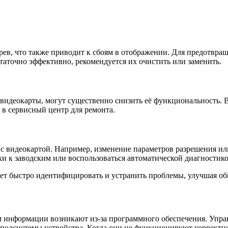
ев, что также приводит к сбоям в отображении. Для предотвращ
таточно эффективно, рекомендуется их очистить или заменить.
видеокарты, могут существенно снизить её функциональность. 
 в сервисный центр для ремонта.
 с видеокартой. Например, изменение параметров разрешения и
и к заводским или воспользоваться автоматической диагностико
т быстро идентифицировать и устранить проблемы, улучшая о
м информации возникают из-за программного обеспечения. Упра
подсистемы устройства. Когда они не функционируют корректно,