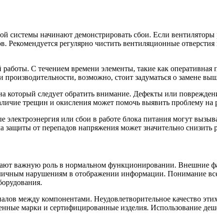
рой системы начинают демонстрировать сбои. Если вентиляторы
в. Рекомендуется регулярно чистить вентиляционные отверстия 
работы. С течением времени элементы, такие как оперативная п
и производительности, возможно, стоит задуматься о замене вы
на который следует обратить внимание. Дефекты или повреждени
аличие трещин и окисления может помочь выявить проблему на 
е электроэнергия или сбои в работе блока питания могут вызыв
ма защиты от перепадов напряжения может значительно снизить
грают важную роль в нормальном функционировании. Внешние фа
азличным нарушениям в отображении информации. Понимание все
борудования.
алов между компонентами. Неудовлетворительное качество этих
ренные марки и сертифицированные изделия. Использование деш