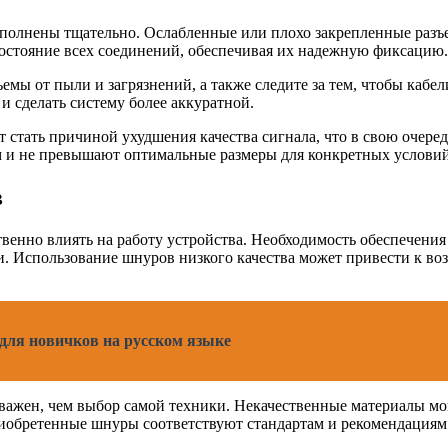
лнены тщательно. Ослабленные или плохо закрепленные разъемы
состояние всех соединений, обеспечивая их надежную фиксацию.
емы от пыли и загрязнений, а также следите за тем, чтобы кабе
и сделать систему более аккуратной.
 стать причиной ухудшения качества сигнала, что в свою очеред
 и не превышают оптимальные размеры для конкретных условий
в
нно влиять на работу устройства. Необходимость обеспечения 
 Использование шнуров низкого качества может привести к во
 для новичков на русском языке
важен, чем выбор самой техники. Некачественные материалы мог
иобретенные шнуры соответствуют стандартам и рекомендациям