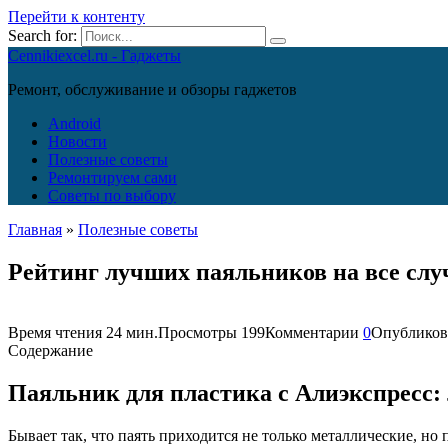
Перейти к контенту
Search for:
Cennikiexcel.ru - Гаджеты
Ремонт, обслуживание и обзоры гаджетов
Android
Новости
Полезные советы
Ремонтируем сами
Советы по выбору
Главная
»
Полезные советы
Рейтинг лучших паяльников на все слу
Время чтения
24 мин.
Просмотры
199
Комментарии
0
Опубликов
Содержание
Паяльник для пластика с Алиэкспресс:
Бывает так, что паять приходится не только металлические, н