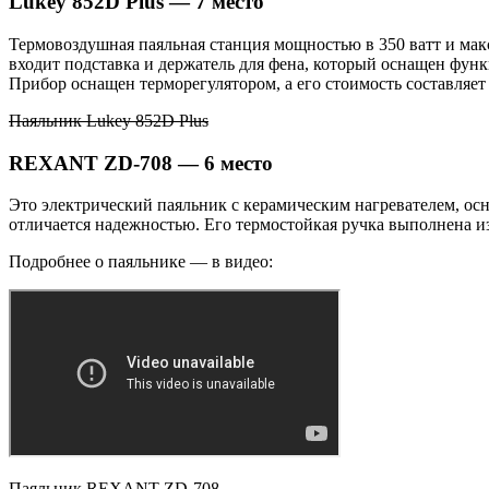
Lukey 852D Plus — 7 место
Термовоздушная паяльная станция мощностью в 350 ватт и мак
входит подставка и держатель для фена, который оснащен фун
Прибор оснащен терморегулятором, а его стоимость составляет 
Паяльник Lukey 852D Plus
REXANT ZD-708 — 6 место
Это электрический паяльник с керамическим нагревателем, осн
отличается надежностью. Его термостойкая ручка выполнена из
Подробнее о паяльнике — в видео:
Паяльник REXANT ZD-708