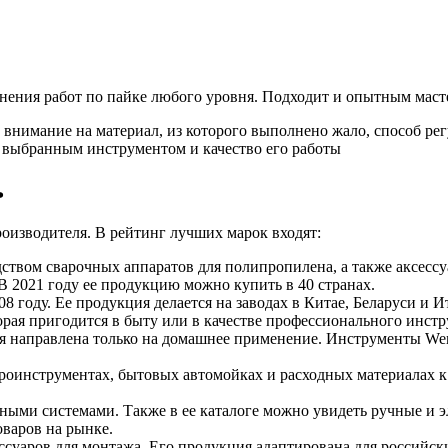
лнения работ по пайке любого уровня. Подходит и опытным маст
внимание на материал, из которого выполнено жало, способ рег
 выбранным инструментом и качество его работы
ь
оизводителя. В рейтинг лучших марок входят:
ством сварочных аппаратов для полипропилена, а также аксессу
В 2021 году ее продукцию можно купить в 40 странах.
08 году. Ее продукция делается на заводах в Китае, Беларуси и 
орая пригодится в быту или в качестве профессионального инстр
ция направлена только на домашнее применение. Инструменты Wer
троинструментах, бытовых автомойках и расходных материалах к
ьными системами. Также в ее каталоге можно увидеть ручные и 
оваров на рынке.
сессуаров для монтажа. Его продукция адаптирована для россий