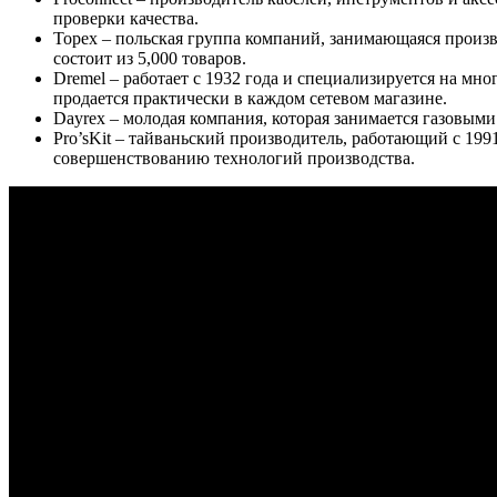
проверки качества.
Topex – польская группа компаний, занимающаяся произво
состоит из 5,000 товаров.
Dremel – работает с 1932 года и специализируется на м
продается практически в каждом сетевом магазине.
Dayrex – молодая компания, которая занимается газовыми
Pro’sKit – тайваньский производитель, работающий с 19
совершенствованию технологий производства.