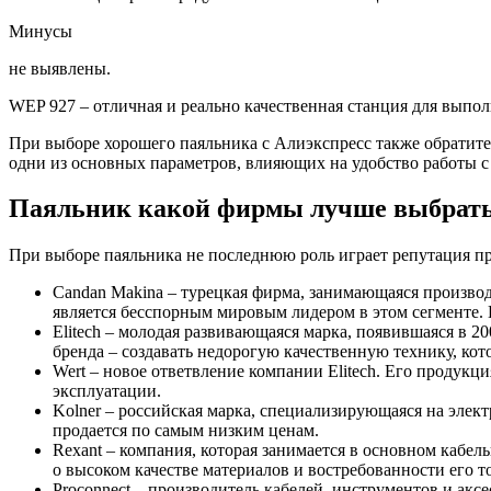
Минусы
не выявлены.
WEP 927 – отличная и реально качественная станция для выпо
При выборе хорошего паяльника с Алиэкспресс также обратите 
одни из основных параметров, влияющих на удобство работы с
Паяльник какой фирмы лучше выбрат
При выборе паяльника не последнюю роль играет репутация пр
Candan Makina – турецкая фирма, занимающаяся производ
является бесспорным мировым лидером в этом сегменте. 
Elitech – молодая развивающаяся марка, появившаяся в 20
бренда – создавать недорогую качественную технику, кот
Wert – новое ответвление компании Elitech. Его продук
эксплуатации.
Kolner – российская марка, специализирующаяся на элек
продается по самым низким ценам.
Rexant – компания, которая занимается в основном кабел
о высоком качестве материалов и востребованности его т
Proconnect – производитель кабелей, инструментов и ак