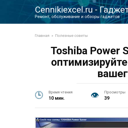
Перейти
Cennikiexcel.ru - Гадже
к
контенту
Ремонт, обслуживание и обзоры гаджетов
Главная
»
Полезные советы
Toshiba Power 
оптимизируйте
вашег
Время чтения
Просмотры
10 мин.
39