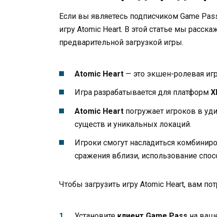
Если вы являетесь подписчиком Game Pass
игру Atomic Heart. В этой статье мы расск
предварительной загрузкой игры.
Atomic Heart
— это экшен-ролевая игр
Игра разрабатывается для платформ
X
Atomic Heart
погружает игроков в уд
существ и уникальных локаций.
Игроки смогут насладиться комбинир
сражения вблизи, использование спо
Чтобы загрузить игру Atomic Heart, вам п
Установите
клиент Game Pass
на ваше