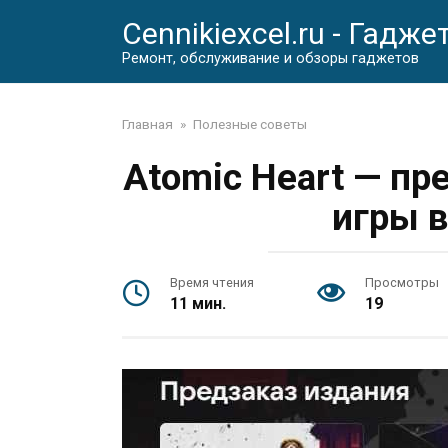
Перейти
Cennikiexcel.ru - Гадже
к
контенту
Ремонт, обслуживание и обзоры гаджетов
Главная
»
Полезные советы
Atomic Heart — пр
игры 
Время чтения
Просмотры
11 мин.
19