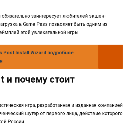
ая обязательно заинтересует любителей экшен-
загрузка в Game Pass позволяет быть одним из
геймплей этой увлекательной игры.
 Post Install Wizard подробное
я
t и почему стоит
астическая игра, разработанная и изданная компанией
ченческий шутер от первого лица, действие которого
кой России.