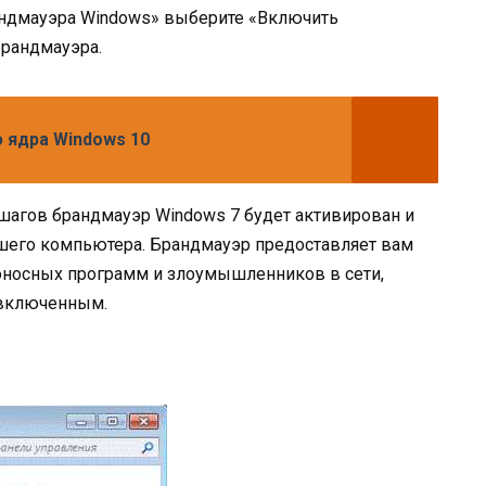
андмауэра Windows» выберите «Включить
брандмауэра.
ю ядра Windows 10
агов брандмауэр Windows 7 будет активирован и
ашего компьютера. Брандмауэр предоставляет вам
оносных программ и злоумышленников в сети,
 включенным.