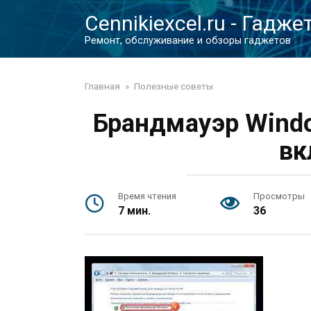
Перейти
Cennikiexcel.ru - Гадже
к
контенту
Ремонт, обслуживание и обзоры гаджетов
Главная
»
Полезные советы
Брандмауэр Window
вк
Время чтения
Просмотры
7 мин.
36