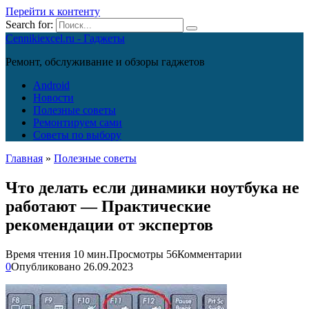
Перейти к контенту
Search for:
Cennikiexcel.ru - Гаджеты
Ремонт, обслуживание и обзоры гаджетов
Android
Новости
Полезные советы
Ремонтируем сами
Советы по выбору
Главная
»
Полезные советы
Что делать если динамики ноутбука не
работают — Практические
рекомендации от экспертов
Время чтения
10 мин.
Просмотры
56
Комментарии
0
Опубликовано
26.09.2023