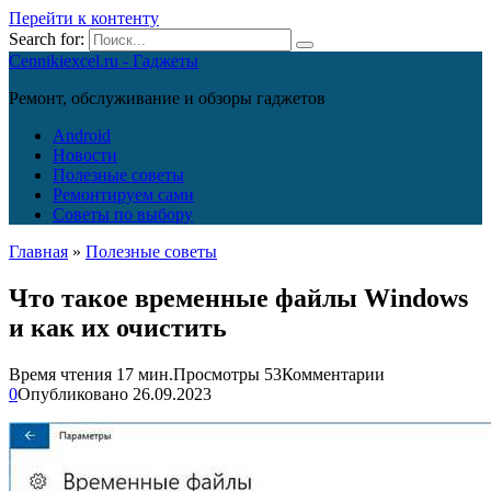
Перейти к контенту
Search for:
Cennikiexcel.ru - Гаджеты
Ремонт, обслуживание и обзоры гаджетов
Android
Новости
Полезные советы
Ремонтируем сами
Советы по выбору
Главная
»
Полезные советы
Что такое временные файлы Windows
и как их очистить
Время чтения
17 мин.
Просмотры
53
Комментарии
0
Опубликовано
26.09.2023