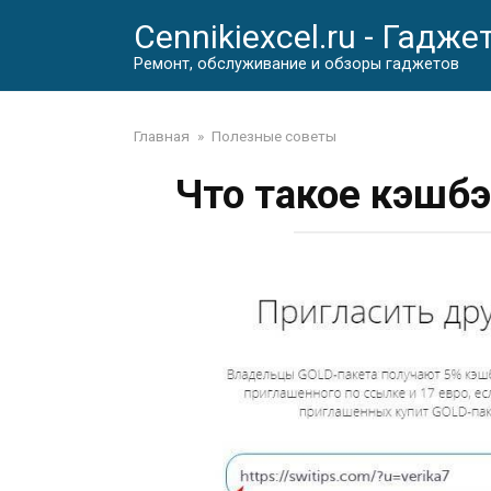
Перейти
Cennikiexcel.ru - Гадже
к
контенту
Ремонт, обслуживание и обзоры гаджетов
Главная
»
Полезные советы
Что такое кэшбэ