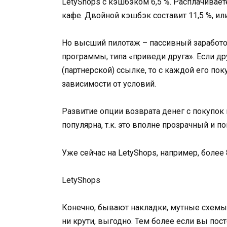
LetyShops с кэшбэком 6,5 %. Расплачивает
кафе. Двойной кэшбэк составит 11,5 %, или
Но высший пилотаж – пассивный заработок
программы, типа «приведи друга». Если д
(партнерской) ссылке, то с каждой его пок
зависимости от условий.
Развитие опции возврата денег с покупок 
популярна, т.к. это вполне прозрачный и 
Уже сейчас на LetyShops, например, более
LetyShops
Конечно, бывают накладки, мутные схемы,
ни крути, выгодно. Тем более если вы пос