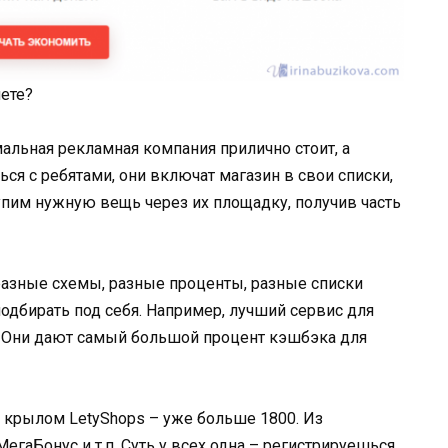
нете?
альная рекламная компания прилично стоит, а
ся с ребятами, они включат магазин в свои списки,
купим нужную вещь через их площадку, получив часть
разные схемы, разные проценты, разные списки
 подбирать под себя. Например, лучший сервис для
. Они дают самый большой процент кэшбэка для
 крылом LetyShops – уже больше 1800. Из
гаБонус и т.п. Суть у всех одна – регистрируешься,