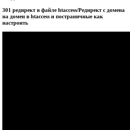
301 редирект в файле htaccess/Редирект с домена
на домен в htaccess и постраничные как
настроить