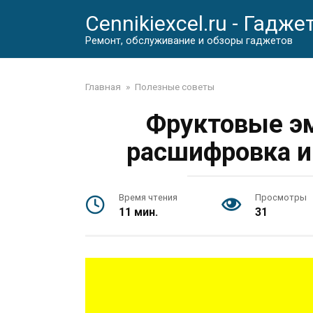
Перейти
Cennikiexcel.ru - Гадже
к
контенту
Ремонт, обслуживание и обзоры гаджетов
Главная
»
Полезные советы
Фруктовые эм
расшифровка и
Время чтения
Просмотры
11 мин.
31