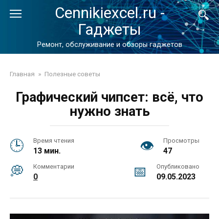
Перейти
Cennikiexcel.ru -
к
Гаджеты
контенту
Ремонт, обслуживание и обзоры гаджетов
Главная
»
Полезные советы
Графический чипсет: всё, что
нужно знать
Время чтения
Просмотры
13 мин.
47
Комментарии
Опубликовано
0
09.05.2023