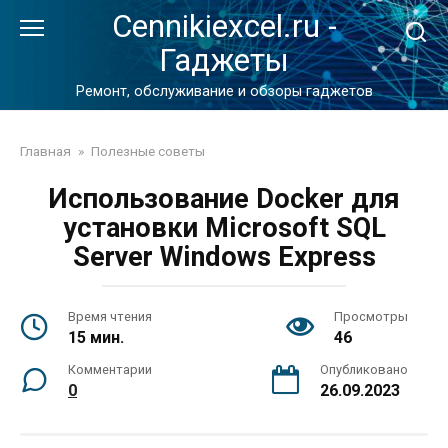
Перейти
Cennikiexcel.ru -
к
Гаджеты
контенту
Ремонт, обслуживание и обзоры гаджетов
Главная
»
Полезные советы
Использование Docker для
установки Microsoft SQL
Server Windows Express
Время чтения
Просмотры
15 мин.
46
Комментарии
Опубликовано
0
26.09.2023