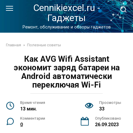
Перейти
Cennikiexcel.ru -
к
Гаджеты
контенту
Ремонт, обслуживание и обзоры гаджетов
Главная
»
Полезные советы
Как AVG Wifi Assistant
экономит заряд батареи на
Android автоматически
переключая Wi-Fi
Время чтения
Просмотры
13 мин.
33
Комментарии
Опубликовано
0
26.09.2023