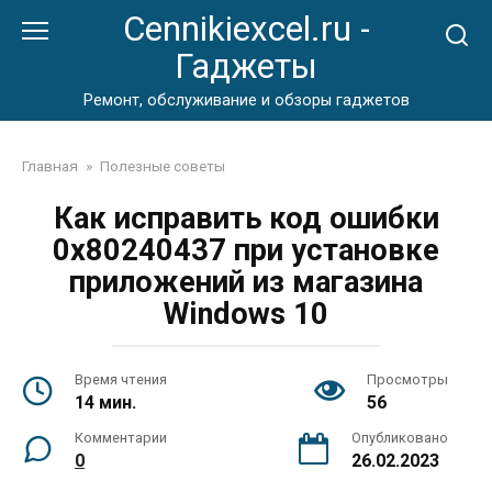
Перейти
Cennikiexcel.ru -
к
Гаджеты
контенту
Ремонт, обслуживание и обзоры гаджетов
Главная
»
Полезные советы
Как исправить код ошибки
0x80240437 при установке
приложений из магазина
Windows 10
Время чтения
Просмотры
14 мин.
56
Комментарии
Опубликовано
0
26.02.2023