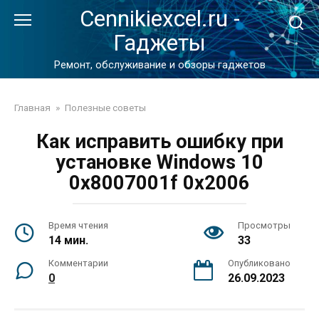
Перейти
Cennikiexcel.ru -
к
Гаджеты
контенту
Ремонт, обслуживание и обзоры гаджетов
Главная
»
Полезные советы
Как исправить ошибку при
установке Windows 10
0x8007001f 0x2006
Время чтения
Просмотры
14 мин.
33
Комментарии
Опубликовано
0
26.09.2023