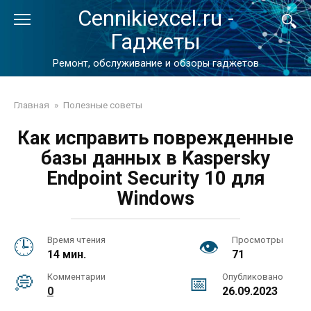
Перейти
Cennikiexcel.ru -
к
Гаджеты
контенту
Ремонт, обслуживание и обзоры гаджетов
Главная
»
Полезные советы
Как исправить поврежденные
базы данных в Kaspersky
Endpoint Security 10 для
Windows
Время чтения
Просмотры
14 мин.
71
Комментарии
Опубликовано
0
26.09.2023