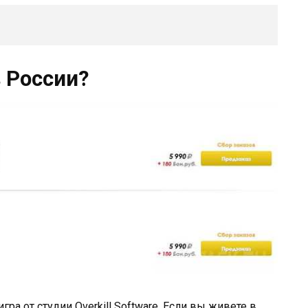
в России?
а от студии Overkill Software. Если вы живете в