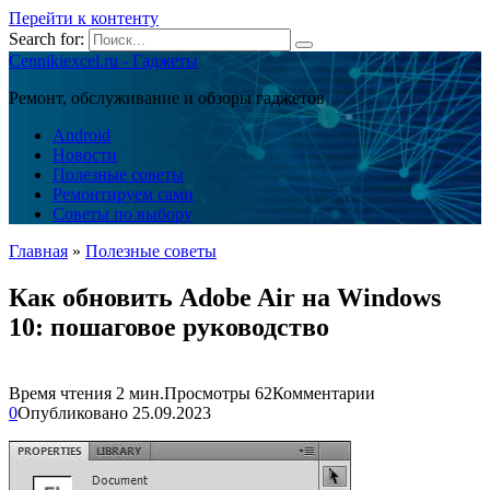
Перейти к контенту
Search for:
Cennikiexcel.ru - Гаджеты
Ремонт, обслуживание и обзоры гаджетов
Android
Новости
Полезные советы
Ремонтируем сами
Советы по выбору
Главная
»
Полезные советы
Как обновить Adobe Air на Windows
10: пошаговое руководство
Время чтения
2 мин.
Просмотры
62
Комментарии
0
Опубликовано
25.09.2023