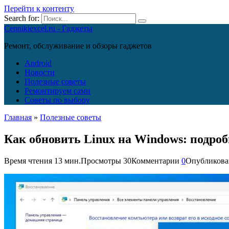
Перейти к контенту
Search for:
Cennikiexcel.ru - Гаджеты
Ремонт, обслуживание и обзоры гаджетов
Android
Новости
Полезные советы
Ремонтируем сами
Советы по выбору
Главная
»
Полезные советы
Как обновить Linux на Windows: подро
Время чтения
13 мин.
Просмотры
30
Комментарии
0
Опубликова