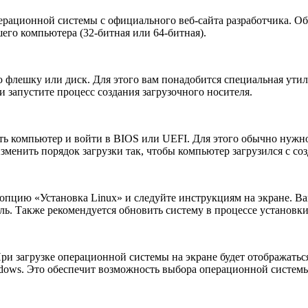
перационной системы с официального веб-сайта разработчика. О
его компьютера (32-битная или 64-битная).
ю флешку или диск. Для этого вам понадобится специальная утил
и запустите процесс создания загрузочного носителя.
ить компьютер и войти в BIOS или UEFI. Для этого обычно нужн
менить порядок загрузки так, чтобы компьютер загрузился с соз
 опцию «Установка Linux» и следуйте инструкциям на экране. Вам
оль. Также рекомендуется обновить систему в процессе установки
 При загрузке операционной системы на экране будет отобража
ndows. Это обеспечит возможность выбора операционной систем