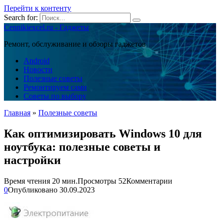
Перейти к контенту
Search for:
Cennikiexcel.ru - Гаджеты
Ремонт, обслуживание и обзоры гаджетов
Android
Новости
Полезные советы
Ремонтируем сами
Советы по выбору
Главная
»
Полезные советы
Как оптимизировать Windows 10 для
ноутбука: полезные советы и
настройки
Время чтения
20 мин.
Просмотры
52
Комментарии
0
Опубликовано
30.09.2023