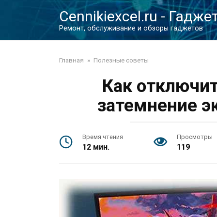
Перейти
Cennikiexcel.ru - Гадже
к
контенту
Ремонт, обслуживание и обзоры гаджетов
Главная
»
Полезные советы
Как отключит
затемнение э
Время чтения
Просмотры
12 мин.
119