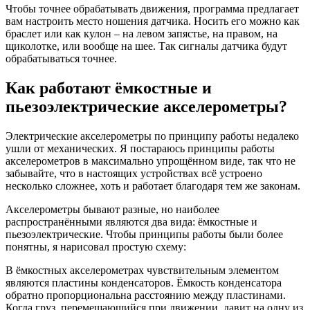
Чтобы точнее обрабатывать движения, программа предлагает
вам настроить место ношения датчика. Носить его можно как
браслет или как кулон – на левом запястье, на правом, на
щиколотке, или вообще на шее. Так сигналы датчика будут
обрабатываться точнее.
Как работают ёмкостные и
пьезоэлектрические акселерометры?
Электрические акселерометры по принципу работы недалеко
ушли от механических. Я постараюсь принципы работы
акселерометров в максимально упрощённом виде, так что не
забывайте, что в настоящих устройствах всё устроено
несколько сложнее, хоть и работает благодаря тем же законам.
Акселерометры бывают разные, но наиболее
распространёнными являются два вида: ёмкостные и
пьезоэлектрические. Чтобы принципы работы были более
понятны, я нарисовал простую схему:
В ёмкостных акселерометрах чувствительным элементом
являются пластины конденсаторов. Ёмкость конденсатора
обратно пропорциональна расстоянию между пластинами.
Когда груз, перемещающийся при движении, давит на одну из