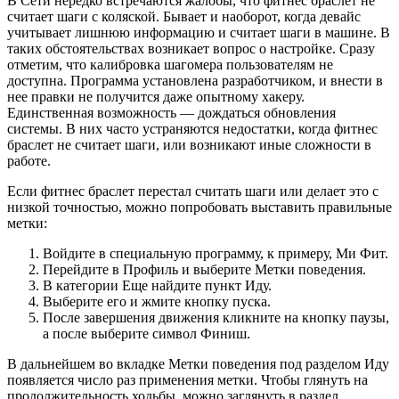
В Сети нередко встречаются жалобы, что фитнес браслет не
считает шаги с коляской. Бывает и наоборот, когда девайс
учитывает лишнюю информацию и считает шаги в машине. В
таких обстоятельствах возникает вопрос о настройке. Сразу
отметим, что калибровка шагомера пользователям не
доступна. Программа установлена разработчиком, и внести в
нее правки не получится даже опытному хакеру.
Единственная возможность — дождаться обновления
системы. В них часто устраняются недостатки, когда фитнес
браслет не считает шаги, или возникают иные сложности в
работе.
Если фитнес браслет перестал считать шаги или делает это с
низкой точностью, можно попробовать выставить правильные
метки:
Войдите в специальную программу, к примеру, Ми Фит.
Перейдите в Профиль и выберите Метки поведения.
В категории Еще найдите пункт Иду.
Выберите его и жмите кнопку пуска.
После завершения движения кликните на кнопку паузы,
а после выберите символ Финиш.
В дальнейшем во вкладке Метки поведения под разделом Иду
появляется число раз применения метки. Чтобы глянуть на
продолжительность ходьбы, можно заглянуть в раздел