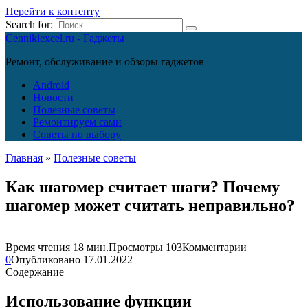
Перейти к контенту
Search for:
Cennikiexcel.ru - Гаджеты
Ремонт, обслуживание и обзоры гаджетов
Android
Новости
Полезные советы
Ремонтируем сами
Советы по выбору
Главная
»
Полезные советы
Как шагомер считает шаги? Почему
шагомер может считать неправильно?
Время чтения
18 мин.
Просмотры
103
Комментарии
0
Опубликовано
17.01.2022
Содержание
Использование функции