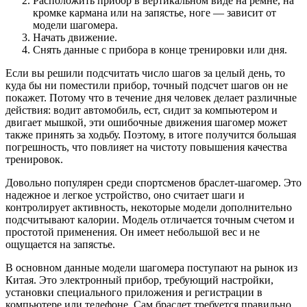
Расположить прибор в вертикальном виде на ремне, на
кромке кармана или на запястье, ноге — зависит от
модели шагомера.
Начать движение.
Снять данные с прибора в конце тренировки или дня.
Если вы решили подсчитать число шагов за целый день, то
куда бы ни поместили прибор, точный подсчет шагов он не
покажет. Потому что в течение дня человек делает различные
действия: водит автомобиль, ест, сидит за компьютером и
двигает мышкой, эти ошибочные движения шагомер может
также принять за ходьбу. Поэтому, в итоге получится большая
погрешность, что повлияет на чистоту повышения качества
тренировок.
Довольно популярен среди спортсменов браслет-шагомер. Это
надежное и легкое устройство, оно считает шаги и
контролирует активность, некоторые модели дополнительно
подсчитывают калории. Модель отличается точным счетом и
простотой применения. Он имеет небольшой вес и не
ощущается на запястье.
В основном данные модели шагомера поступают на рынок из
Китая. Это электронный прибор, требующий настройки,
установки специального приложения и регистрации в
компьютере или телефоне. Сам браслет требуется правильно