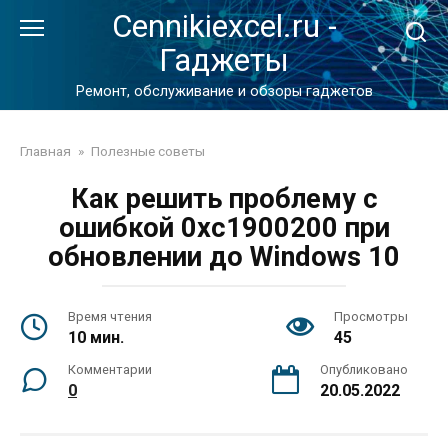
Перейти
Cennikiexcel.ru -
к
Гаджеты
контенту
Ремонт, обслуживание и обзоры гаджетов
Главная
»
Полезные советы
Как решить проблему с
ошибкой 0xc1900200 при
обновлении до Windows 10
Время чтения
Просмотры
10 мин.
45
Комментарии
Опубликовано
0
20.05.2022