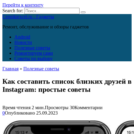
Перейти к контенту
Search for:
Cennikiexcel.ru - Гаджеты
Ремонт, обслуживание и обзоры гаджетов
Android
Новости
Полезные советы
Ремонтируем сами
Советы по выбору
Главная
»
Полезные советы
Как составить список близких друзей в
Instagram: простые советы
Время чтения
2 мин.
Просмотры
30
Комментарии
0
Опубликовано
25.09.2023