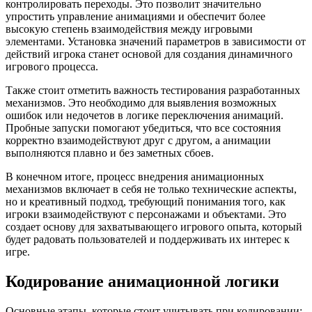
контролировать переходы. Это позволит значительно
упростить управление анимациями и обеспечит более
высокую степень взаимодействия между игровыми
элементами. Установка значений параметров в зависимости от
действий игрока станет основой для создания динамичного
игрового процесса.
Также стоит отметить важность тестирования разработанных
механизмов. Это необходимо для выявления возможных
ошибок или недочетов в логике переключения анимаций.
Пробные запуски помогают убедиться, что все состояния
корректно взаимодействуют друг с другом, а анимации
выполняются плавно и без заметных сбоев.
В конечном итоге, процесс внедрения анимационных
механизмов включает в себя не только технические аспекты,
но и креативный подход, требующий понимания того, как
игроки взаимодействуют с персонажами и объектами. Это
создает основу для захватывающего игрового опыта, который
будет радовать пользователей и поддерживать их интерес к
игре.
Кодирование анимационной логики
Основные этапы, которые стоит учитывать при кодировании: