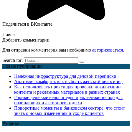
Поделиться в ВКонтакте
Павел
Добавить комментарии
Для отправки комментария вам необходимо
авторизоваться
.
Search for:
Новые публикации
Надёжная инфраструктура для деловой переписки
Анатомия комфорта: как выбрать женский велосипед
Как использовать прокси для проверки локализации
контента и рекламных материалов в разных странах
Горные дешевые велосипеды: практичный выбор для
начинающих и активного отдыха
Поворотные моменты в банковском секторе: что стоит
знать о новых изменениях и уходе клиентов
Рубрики