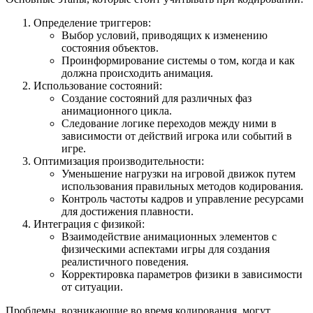
Определение триггеров:
Выбор условий, приводящих к изменению
состояния объектов.
Проинформирование системы о том, когда и как
должна происходить анимация.
Использование состояний:
Создание состояний для различных фаз
анимационного цикла.
Следование логике переходов между ними в
зависимости от действий игрока или событий в
игре.
Оптимизация производительности:
Уменьшение нагрузки на игровой движок путем
использования правильных методов кодирования.
Контроль частоты кадров и управление ресурсами
для достижения плавности.
Интеграция с физикой:
Взаимодействие анимационных элементов с
физическими аспектами игры для создания
реалистичного поведения.
Корректировка параметров физики в зависимости
от ситуации.
Проблемы, возникающие во время кодирования, могут