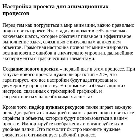
Настройка проекта для анимационных
процессов
Перед тем как погрузиться в мир анимации, важно правильно
подготовить проект. Эта стадия включает в себя несколько
ключевых шагов, которые обеспечат плавное и эффективное
выполнение задач, связанных с визуальным движением
объектов. Грамотная настройка позволяет минимизировать
возникновение ошибок и значительно упростить дальнейшие
эксперименты с графическими элементами.
Создание нового проекта
– первый шаг в этом процессе. При
запуске нового проекта нужно выбрать тип «2D», что
гарантирует, что все настройки будут адаптированы к
двумерному пространству. Это поможет избежать лишних
настроек, связанных с трёхмерной графикой, и
сосредоточиться на необходимых аспектах.
Кроме того,
подбор нужных ресурсов
также играет важную
роль. Для работы с анимацией важно заранее подготовить все
спрайты и объекты, которые будут использоваться в вашем
проекте. Импортируйте изображения и организуйте их в
удобные папки. Это позволит быстро находить нужные
элементы и оптимизирует рабочий процесс.