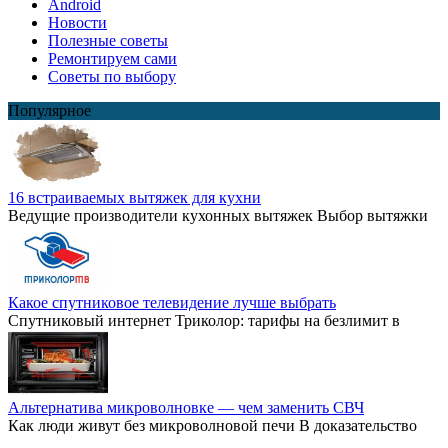
Android
Новости
Полезные советы
Ремонтируем сами
Советы по выбору
Популярное
16 встраиваемых вытяжек для кухни
Ведущие производители кухонных вытяжек Выбор вытяжки
Какое спутниковое телевидение лучше выбрать
Спутниковый интернет Триколор: тарифы на безлимит в
Альтернатива микроволновке — чем заменить СВЧ
Как люди живут без микроволновой печи В доказательство