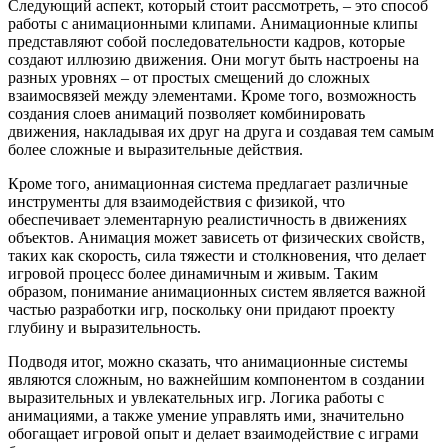
Следующий аспект, который стоит рассмотреть, – это способ
работы с анимационными клипами. Анимационные клипы
представляют собой последовательности кадров, которые
создают иллюзию движения. Они могут быть настроены на
разных уровнях – от простых смещений до сложных
взаимосвязей между элементами. Кроме того, возможность
создания слоев анимаций позволяет комбинировать
движения, накладывая их друг на друга и создавая тем самым
более сложные и выразительные действия.
Кроме того, анимационная система предлагает различные
инструменты для взаимодействия с физикой, что
обеспечивает элементарную реалистичность в движениях
объектов. Анимация может зависеть от физических свойств,
таких как скорость, сила тяжести и столкновения, что делает
игровой процесс более динамичным и живым. Таким
образом, понимание анимационных систем является важной
частью разработки игр, поскольку они придают проекту
глубину и выразительность.
Подводя итог, можно сказать, что анимационные системы
являются сложным, но важнейшим компонентом в создании
выразительных и увлекательных игр. Логика работы с
анимациями, а также умение управлять ими, значительно
обогащает игровой опыт и делает взаимодействие с играми