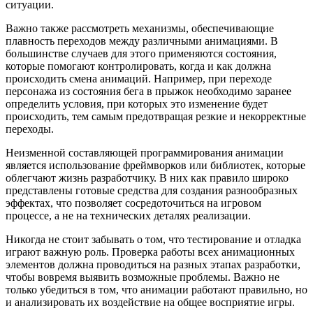
ситуации.
Важно также рассмотреть механизмы, обеспечивающие
плавность переходов между различными анимациями. В
большинстве случаев для этого применяются состояния,
которые помогают контролировать, когда и как должна
происходить смена анимаций. Например, при переходе
персонажа из состояния бега в прыжок необходимо заранее
определить условия, при которых это изменение будет
происходить, тем самым предотвращая резкие и некорректные
переходы.
Неизменной составляющей программирования анимации
является использование фреймворков или библиотек, которые
облегчают жизнь разработчику. В них как правило широко
представлены готовые средства для создания разнообразных
эффектах, что позволяет сосредоточиться на игровом
процессе, а не на технических деталях реализации.
Никогда не стоит забывать о том, что тестирование и отладка
играют важную роль. Проверка работы всех анимационных
элементов должна проводиться на разных этапах разработки,
чтобы вовремя выявить возможные проблемы. Важно не
только убедиться в том, что анимации работают правильно, но
и анализировать их воздействие на общее восприятие игры.