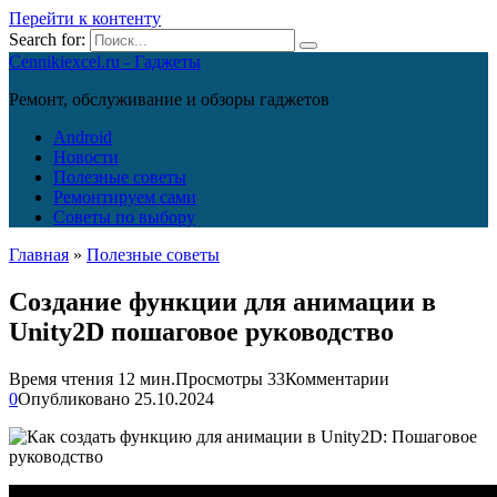
Перейти к контенту
Search for:
Cennikiexcel.ru - Гаджеты
Ремонт, обслуживание и обзоры гаджетов
Android
Новости
Полезные советы
Ремонтируем сами
Советы по выбору
Главная
»
Полезные советы
Создание функции для анимации в
Unity2D пошаговое руководство
Время чтения
12 мин.
Просмотры
33
Комментарии
0
Опубликовано
25.10.2024