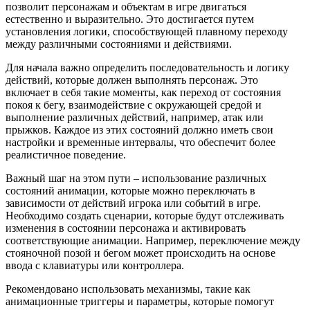
позволит персонажам и объектам в игре двигаться
естественно и выразительно. Это достигается путем
установления логики, способствующей плавному переходу
между различными состояниями и действиями.
Для начала важно определить последовательность и логику
действий, которые должен выполнять персонаж. Это
включает в себя такие моменты, как переход от состояния
покоя к бегу, взаимодействие с окружающей средой и
выполнение различных действий, например, атак или
прыжков. Каждое из этих состояний должно иметь свои
настройки и временные интервалы, что обеспечит более
реалистичное поведение.
Важный шаг на этом пути – использование различных
состояний анимации, которые можно переключать в
зависимости от действий игрока или событий в игре.
Необходимо создать сценарии, которые будут отслеживать
изменения в состоянии персонажа и активировать
соответствующие анимации. Например, переключение между
стояночной позой и бегом может происходить на основе
ввода с клавиатуры или контроллера.
Рекомендовано использовать механизмы, такие как
анимационные триггеры и параметры, которые помогут