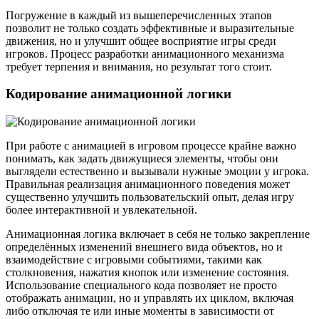
Погружение в каждый из вышеперечисленных этапов
позволит не только создать эффективные и выразительные
движения, но и улучшит общее восприятие игры среди
игроков. Процесс разработки анимационного механизма
требует терпения и внимания, но результат того стоит.
Кодирование анимационной логики
При работе с анимацией в игровом процессе крайне важно
понимать, как задать движущиеся элементы, чтобы они
выглядели естественно и вызывали нужные эмоции у игрока.
Правильная реализация анимационного поведения может
существенно улучшить пользовательский опыт, делая игру
более интерактивной и увлекательной.
Анимационная логика включает в себя не только закрепление
определённых изменений внешнего вида объектов, но и
взаимодействие с игровыми событиями, такими как
столкновения, нажатия кнопок или изменение состояния.
Использование специального кода позволяет не просто
отображать анимации, но и управлять их циклом, включая
либо отключая те или иные моменты в зависимости от