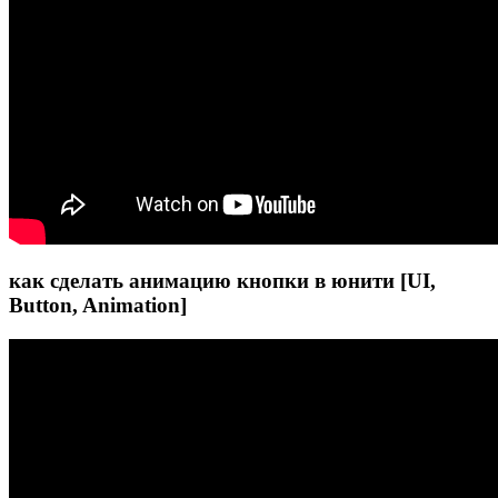
как сделать анимацию кнопки в юнити [UI,
Button, Animation]