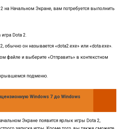
 2 на Начальном Экране, вам потребуется выполнить
игра Dota 2.
, обычно он называется «dota2.exe» или «dota.exe».
ом файле и выберите «Отправить» в контекстном
открывшемся подменю.
ицензионную Windows 7 до Windows
чальном Экране появится ярлык игры Dota 2,
трого запуска игры. Кроме того, вы также сможете