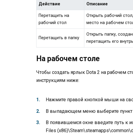
Действие
Описание
Перетащить на
Открыть рабочий стол
рабочий стол
место на рабочем сто
Открыть папку, созда
Перетащить в папку
перетащить его внутрь
На рабочем столе
Чтобы создать ярлык Dota 2 на рабочем ст
инструкциям ниже:
Нажмите правой кнопкой мыши на своб
В выпадающем меню выберите пункт «
В появившемся окне введите путь к ис
Files (x86)\Steam\steamapps\common\do