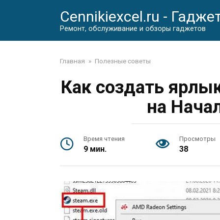
Перейти
Cennikiexcel.ru - Гадже
к
контенту
Ремонт, обслуживание и обзоры гаджетов
Главная
»
Полезные советы
Как создать ярлык
на Нача
Время чтения
Просмотры
9 мин.
38