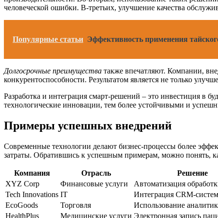
человеческой ошибки. В-третьих, улучшение качества обслужи
Популярные статьи
Эффективность применения тайского
Долгосрочные преимущества
также впечатляют. Компании, вне
конкурентоспособности. Результатом является не только улуч
Разработка и интеграция смарт-решений – это инвестиция в бу
технологические инновации, тем более устойчивыми и успешн
Примеры успешных внедрений
Современные технологии делают бизнес-процессы более эффек
затраты. Обратившись к успешным примерам, можно понять, к
Компания
Отрасль
Решение
XYZ Corp
Финансовые услуги
Автоматизация обработк
Tech Innovations
IT
Интеграция CRM-систе
EcoGoods
Торговля
Использование аналити
HealthPlus
Медицинские услуги
Электронная запись пац