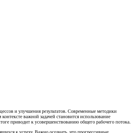
ессов и улучшения результатов. Современные методики
м контексте важной задачей становится использование
тоге приводит к усовершенствованию общего рабочего потока.
щихся к успеху. Важно осознать, что прогрессивные