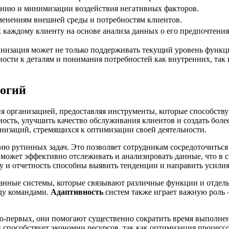
нию и минимизации воздействия негативных факторов.
менениям внешней среды и потребностям клиентов.
каждому клиенту на основе анализа данных о его предпочтения
анизация может не только поддерживать текущий уровень функци
ости к деталям и понимания потребностей как внутренних, так 
логий
я организацией, предоставляя инструменты, которые способст
ость, улучшить качество обслуживания клиентов и создать бол
низаций, стремящихся к оптимизации своей деятельности.
ю рутинных задач. Это позволяет сотрудникам сосредоточиться 
может эффективно отслеживать и анализировать данные, что в 
у и отчетность способны выявить тенденции и направить усили
ванные системы, которые связывают различные функции и отдел
ду командами.
Адаптивность
систем также играет важную роль 
-первых, они помогают существенно сократить время выполне
способствует экономии ресурсов, так как оптимизация процессо