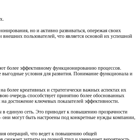
х.
онирования, но и активно развиваться, опережая своих
и внешних пользователей, что является основой их успешной
вуют более эффективному функционированию процессов.
ее выгодные условия для развития. Понимание функционала и
на более креативных и стратегически важных аспектах их
свою очередь способствует принятию более обоснованных
я на достижение ключевых показателей эффективности.
ы в единую сеть. Это приводит к повышению прозрачности
– они могут быть настроены под конкретные нужды компании,
ния операций, что ведет к повышению общей
в снижает затраты на ручной труд и уменьшает вероятность