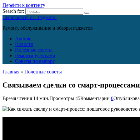
Перейти к контенту
Search for:
Cennikiexcel.ru - Гаджеты
Ремонт, обслуживание и обзоры гаджетов
Android
Новости
Полезные советы
Ремонтируем сами
Советы по выбору
Главная
»
Полезные советы
Связываем сделки со смарт-процессами
Время чтения
14 мин.
Просмотры
45
Комментарии
0
Опубликова