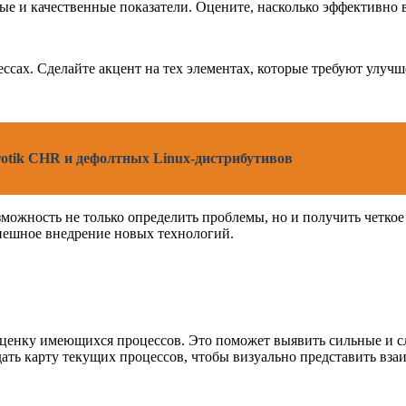
е и качественные показатели. Оцените, насколько эффективно 
ссах. Сделайте акцент на тех элементах, которые требуют улуч
otik CHR и дефолтных Linux-дистрибутивов
можность не только определить проблемы, но и получить четкое
спешное внедрение новых технологий.
ценку имеющихся процессов. Это поможет выявить сильные и сл
дать карту текущих процессов, чтобы визуально представить вз