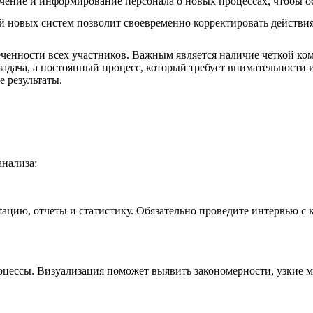
ение и информирование персонала о новых процессах, чтобы об
й новых систем позволит своевременно корректировать действия 
еченности всех участников. Важным является наличие четкой ко
 задача, а постоянный процесс, который требует внимательности
е результаты.
нализа:
ацию, отчеты и статистику. Обязательно проведите интервью с
цессы. Визуализация поможет выявить закономерности, узкие ме