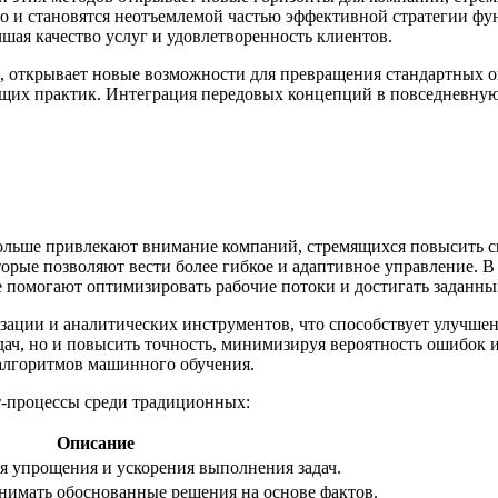
но и становятся неотъемлемой частью эффективной стратегии ф
чшая качество услуг и удовлетворенность клиентов.
, открывает новые возможности для превращения стандартных о
щих практик. Интеграция передовых концепций в повседневную 
ольше привлекают внимание компаний, стремящихся повысить с
ые позволяют вести более гибкое и адаптивное управление. В 
помогают оптимизировать рабочие потоки и достигать заданных
зации и аналитических инструментов, что способствует улучше
ач, но и повысить точность, минимизируя вероятность ошибок и
 алгоритмов машинного обучения.
т-процессы среди традиционных:
Описание
 упрощения и ускорения выполнения задач.
инимать обоснованные решения на основе фактов.