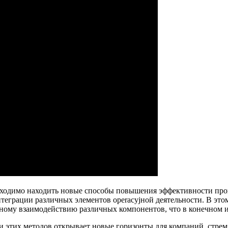
ходимо находить новые способы повышения эффективности проц
нтеграции различных элементов operacyjной деятельности. В это
ому взаимодействию различных компонентов, что в конечном и
этих методов открывает новые горизонты для компаний, стремя