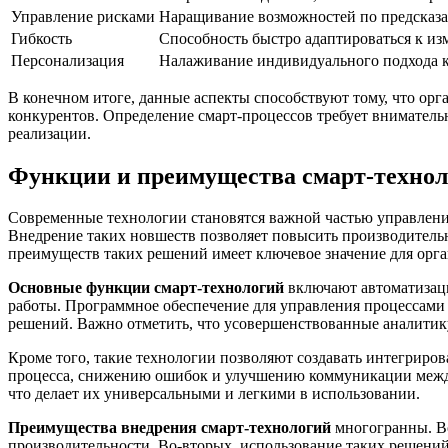
Управление рисками
Наращивание возможностей по предсказа
Гибкость
Способность быстро адаптироваться к из
Персонализация
Налаживание индивидуального подхода к 
В конечном итоге, данные аспекты способствуют тому, что орг
конкурентов. Определение смарт-процессов требует внимательн
реализации.
Функции и преимущества смарт-техно
Современные технологии становятся важной частью управлени
Внедрение таких новшеств позволяет повысить производительн
преимуществ таких решений имеет ключевое значение для орга
Основные функции смарт-технологий
включают автоматизаци
работы. Программное обеспечение для управления процессами 
решений. Важно отметить, что усовершенствованные аналитик
Кроме того, такие технологии позволяют создавать интегриро
процесса, снижению ошибок и улучшению коммуникации меж
что делает их универсальными и легкими в использовании.
Преимущества внедрения смарт-технологий
многогранны. Во
производительности. Во-вторых, использование таких решений 