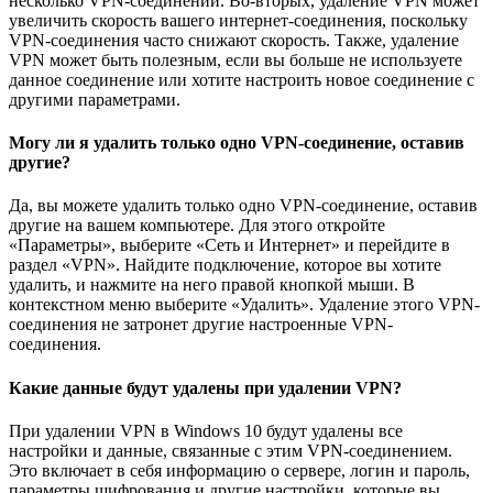
несколько VPN-соединений. Во-вторых, удаление VPN может
увеличить скорость вашего интернет-соединения, поскольку
VPN-соединения часто снижают скорость. Также, удаление
VPN может быть полезным, если вы больше не используете
данное соединение или хотите настроить новое соединение с
другими параметрами.
Могу ли я удалить только одно VPN-соединение, оставив
другие?
Да, вы можете удалить только одно VPN-соединение, оставив
другие на вашем компьютере. Для этого откройте
«Параметры», выберите «Сеть и Интернет» и перейдите в
раздел «VPN». Найдите подключение, которое вы хотите
удалить, и нажмите на него правой кнопкой мыши. В
контекстном меню выберите «Удалить». Удаление этого VPN-
соединения не затронет другие настроенные VPN-
соединения.
Какие данные будут удалены при удалении VPN?
При удалении VPN в Windows 10 будут удалены все
настройки и данные, связанные с этим VPN-соединением.
Это включает в себя информацию о сервере, логин и пароль,
параметры шифрования и другие настройки, которые вы