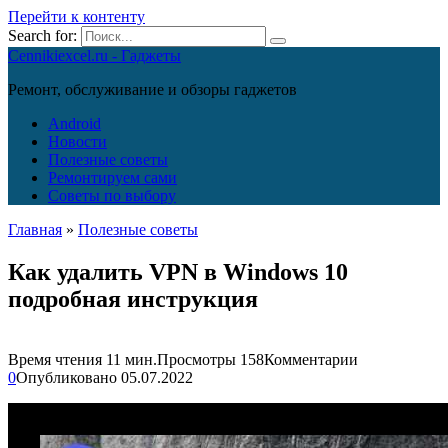
Перейти к контенту
Search for:
Cennikiexcel.ru - Гаджеты
Ремонт, обслуживание и обзоры гаджетов
Android
Новости
Полезные советы
Ремонтируем сами
Советы по выбору
Главная
»
Полезные советы
Как удалить VPN в Windows 10
подробная инструкция
Время чтения
11 мин.
Просмотры
158
Комментарии
0
Опубликовано
05.07.2022