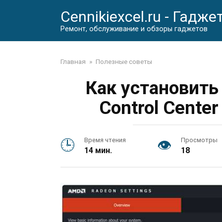
Перейти
Cennikiexcel.ru - Гадже
к
контенту
Ремонт, обслуживание и обзоры гаджетов
Главная
»
Полезные советы
Как установить 
Control Cente
Время чтения
Просмотры
14 мин.
18