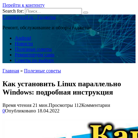
Перейти к контенту
Search for:
Cennikiexcel.ru - Гаджеты
Ремонт, обслуживание и обзоры гаджетов
Android
Новости
Полезные советы
Ремонтируем сами
Советы по выбору
Главная
»
Полезные советы
Как установить Linux параллельно
Windows: подробная инструкция
Время чтения
21 мин.
Просмотры
112
Комментарии
0
Опубликовано
18.04.2022