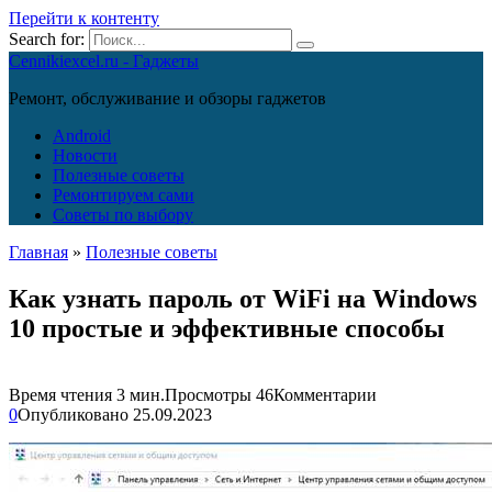
Перейти к контенту
Search for:
Cennikiexcel.ru - Гаджеты
Ремонт, обслуживание и обзоры гаджетов
Android
Новости
Полезные советы
Ремонтируем сами
Советы по выбору
Главная
»
Полезные советы
Как узнать пароль от WiFi на Windows
10 простые и эффективные способы
Время чтения
3 мин.
Просмотры
46
Комментарии
0
Опубликовано
25.09.2023