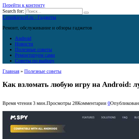
Перейти к контенту
Search for:
Cennikiexcel.ru - Гаджеты
Ремонт, обслуживание и обзоры гаджетов
Android
Новости
Полезные советы
Ремонтируем сами
Советы по выбору
Главная
»
Полезные советы
Как взломать любую игру на Android: 
Время чтения
3 мин.
Просмотры
28
Комментарии
0
Опубликован