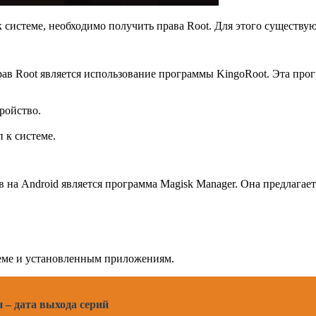
 системе, необходимо получить права Root. Для этого существу
в Root является использование программы KingoRoot. Эта прогр
ройство.
 к системе.
на Android является программа Magisk Manager. Она предлагае
теме и установленным приложениям.
н – дата выхода серий