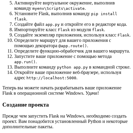
Активируйте виртуальное окружение, выполнив
команду
.
myenv\Scripts\activate
Установите Flask, выполнив команду
pip install
.
flask
Создайте файл
и откройте его в редакторе кода.
app.py
Импортируйте класс
из модуля
.
Flask
flask
Создайте экземпляр приложения, используя класс
.
Flask
Определите маршрут для вашего приложения с
помощью декоратора
.
@app.route()
Определите функцию-обработчик для вашего маршрута.
Запустите ваше приложение с помощью метода
.
app.run()
Выполните команду
в командной строке.
python app.py
Откройте ваше приложение веб-браузере, используя
адрес
.
http://localhost:5000
Теперь вы можете начать разрабатывать ваше приложение
Flask в операционной системе Windows. Удачи!
Создание проекта
Прежде чем запустить Flask на Windows, необходимо создать
проект. Вам понадобится установленный Python и некоторые
дополнительные пакеты.