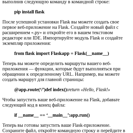
выполнив следующую команду в командной строке:
pip install flask
После успешной установки Flask вы можете создать свое
первое веб-приложение на Flask. Создайте новый файл с
расширением «.py» и откройте его в вашем текстовом
редакторе или IDE. Импортируйте модуль Flask и создайте
экземпляр приложения:
from flask import Flask
app = Flask(__name__)
Теперь вы можете определить маршруты вашего веб-
приложения — функции, которые будут выполняться при
обращении к определенному URL. Например, вы можете
создать маршрут для главной страницы:
@app.route(‘/’)
def index():
return «Hello, Flask!»
Чтобы запустить ваше веб-приложение на Flask, добавьте
следующий код в конец файла:
if __name__ == ‘__main__’:
app.run()
Теперь вы готовы запустить ваше Flask-приложение.
Сохраните файл, откройте командную строку и перейдите в