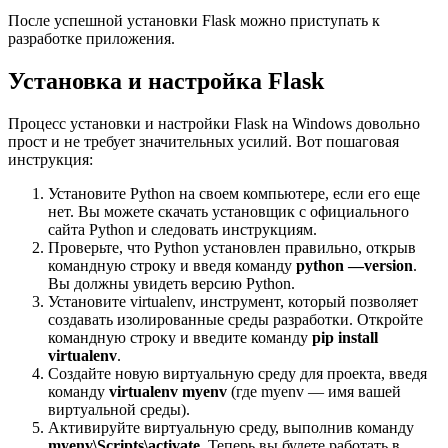
После успешной установки Flask можно приступать к
разработке приложения.
Установка и настройка Flask
Процесс установки и настройки Flask на Windows довольно
прост и не требует значительных усилий. Вот пошаговая
инструкция:
Установите Python на своем компьютере, если его еще
нет. Вы можете скачать установщик с официального
сайта Python и следовать инструкциям.
Проверьте, что Python установлен правильно, открыв
командную строку и введя команду
python —version
.
Вы должны увидеть версию Python.
Установите virtualenv, инструмент, который позволяет
создавать изолированные среды разработки. Откройте
командную строку и введите команду
pip install
virtualenv
.
Создайте новую виртуальную среду для проекта, введя
команду
virtualenv myenv
(где myenv — имя вашей
виртуальной среды).
Активируйте виртуальную среду, выполнив команду
myenv\Scripts\activate
. Теперь вы будете работать в