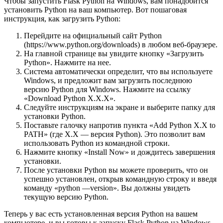
Чтобы запустить Flask Python на Windows, вам понадобится
установить Python на ваш компьютер. Вот пошаговая
инструкция, как загрузить Python:
Перейдите на официальный сайт Python
(https://www.python.org/downloads) в любом веб-браузере.
На главной странице вы увидите кнопку «Загрузить
Python». Нажмите на нее.
Система автоматически определит, что вы используете
Windows, и предложит вам загрузить последнюю
версию Python для Windows. Нажмите на ссылку
«Download Python X.X.X».
Следуйте инструкциям на экране и выберите папку для
установки Python.
Поставьте галочку напротив пункта «Add Python X.X to
PATH» (где X.X — версия Python). Это позволит вам
использовать Python из командной строки.
Нажмите кнопку «Install Now» и дождитесь завершения
установки.
После установки Python вы можете проверить, что он
успешно установлен, открыв командную строку и введя
команду «python —version». Вы должны увидеть
текущую версию Python.
Теперь у вас есть установленная версия Python на вашем
компьютере, и вы готовы к запуску Flask Python на Windows.