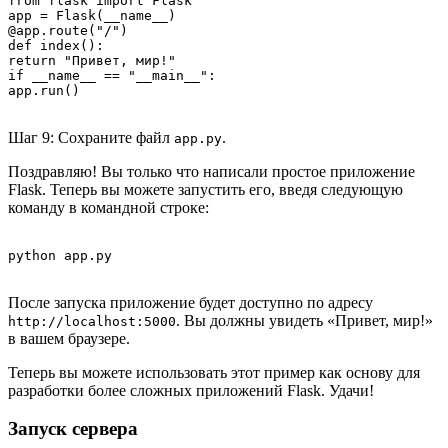
from flask import Flask

app = Flask(__name__)

@app.route("/")

def index():

return "Привет, мир!"

if __name__ == "__main__":

Шаг 9: Сохраните файл
.
app.py
Поздравляю! Вы только что написали простое приложение
Flask. Теперь вы можете запустить его, введя следующую
команду в командной строке:
После запуска приложение будет доступно по адресу
. Вы должны увидеть «Привет, мир!»
http://localhost:5000
в вашем браузере.
Теперь вы можете использовать этот пример как основу для
разработки более сложных приложений Flask. Удачи!
Запуск сервера