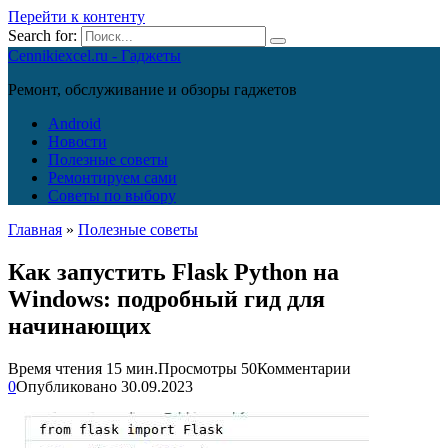
Перейти к контенту
Search for:
Cennikiexcel.ru - Гаджеты
Ремонт, обслуживание и обзоры гаджетов
Android
Новости
Полезные советы
Ремонтируем сами
Советы по выбору
Главная
»
Полезные советы
Как запустить Flask Python на
Windows: подробный гид для
начинающих
Время чтения
15 мин.
Просмотры
50
Комментарии
0
Опубликовано
30.09.2023