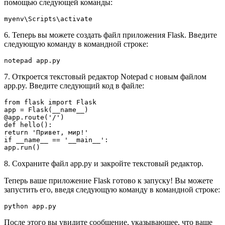
помощью следующей команды:
myenv\Scripts\activate
6. Теперь вы можете создать файл приложения Flask. Введите
следующую команду в командной строке:
notepad app.py
7. Откроется текстовый редактор Notepad с новым файлом
app.py. Введите следующий код в файле:
from flask import Flask

app = Flask(__name__)

@app.route('/')

def hello():

return 'Привет, мир!'

if __name__ == '__main__':

app.run()
8. Сохраните файл app.py и закройте текстовый редактор.
Теперь ваше приложение Flask готово к запуску! Вы можете
запустить его, введя следующую команду в командной строке:
python app.py
После этого вы увидите сообщение, указывающее, что ваше