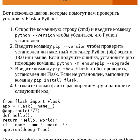
Вот несколько шагов, которые помогут вам проверить
установку Flask и Python:
Откройте командную строку (cmd) и введите команду
чтобы убедиться, что Python
python --version
установлен.
Введите команду
чтобы проверить,
pip --version
установлен ли пакетный менеджер Python (pip) версии
18.0 или выше. Если получите ошибку, установите pip с
помощью команды
.
python -m ensurepip --upgrade
Введите команду
чтобы проверить,
pip show flask
установлен ли Flask. Если не установлен, выполните
команду
.
pip install flask
Создайте новый файл с расширением .py и напишите
следующий код:
from flask import Flask

app = Flask(__name__)

@app.route('/')

def hello():

return 'Hello, World!'

if __name__ == '__main__':

Сохраните файл и запустите его с помощью команды
python