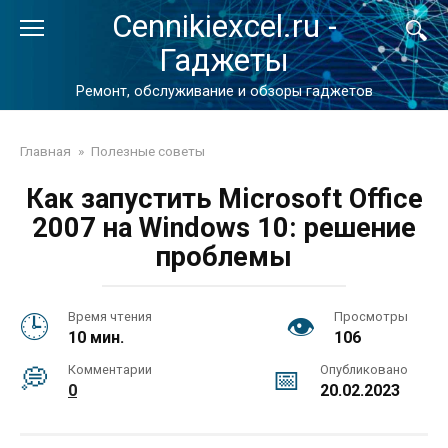
Перейти
Cennikiexcel.ru -
к
Гаджеты
контенту
Ремонт, обслуживание и обзоры гаджетов
Главная
»
Полезные советы
Как запустить Microsoft Office
2007 на Windows 10: решение
проблемы
Время чтения
Просмотры
10 мин.
106
Комментарии
Опубликовано
0
20.02.2023