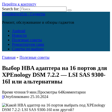
Перейти к контенту
Search for:
Cennikiexcel.ru - Гаджеты
Ремонт, обслуживание и обзоры гаджетов
Android
Новости
Полезные советы
Ремонтируем сами
Советы по выбору
Главная
»
Полезные советы
Выбор HBA адаптера на 16 портов для
XPEnology DSM 7.2.2 — LSI SAS 9300-
16I или альтернативы
Время чтения
9 мин.
Просмотры
64
Комментарии
0
Опубликовано
25.10.2024