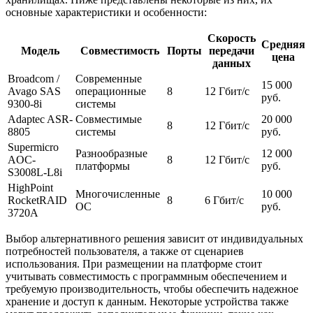
основные характеристики и особенности:
Скорость
Средняя
Модель
Совместимость
Порты
передачи
цена
данных
Broadcom /
Современныe
15 000
Avago SAS
операционные
8
12 Гбит/с
руб.
9300-8i
системы
Adaptec ASR-
Совместимые
20 000
8
12 Гбит/с
8805
системы
руб.
Supermicro
Разнообразные
12 000
AOC-
8
12 Гбит/с
платформы
руб.
S3008L-L8i
HighPoint
Многочисленные
10 000
RocketRAID
8
6 Гбит/с
ОС
руб.
3720A
Выбор альтернативного решения зависит от индивидуальных
потребностей пользователя, а также от сценариев
использования. При размещении на платформе стоит
учитывать совместимость с программным обеспечением и
требуемую производительность, чтобы обеспечить надежное
хранение и доступ к данным. Некоторые устройства также