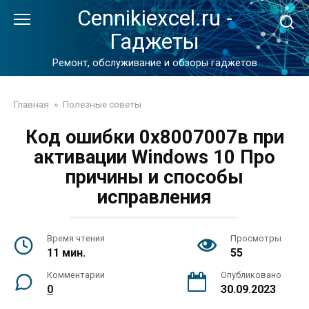
Перейти
Cennikiexcel.ru -
к
Гаджеты
контенту
Ремонт, обслуживание и обзоры гаджетов
Главная
»
Полезные советы
Код ошибки 0x8007007в при
активации Windows 10 Про
причины и способы
исправления
Время чтения
Просмотры
11 мин.
55
Комментарии
Опубликовано
0
30.09.2023