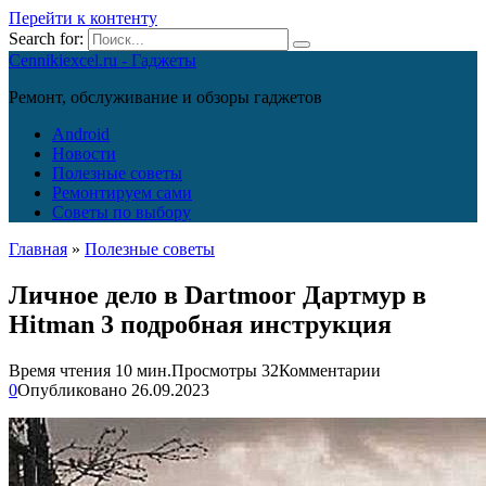
Перейти к контенту
Search for:
Cennikiexcel.ru - Гаджеты
Ремонт, обслуживание и обзоры гаджетов
Android
Новости
Полезные советы
Ремонтируем сами
Советы по выбору
Главная
»
Полезные советы
Личное дело в Dartmoor Дартмур в
Hitman 3 подробная инструкция
Время чтения
10 мин.
Просмотры
32
Комментарии
0
Опубликовано
26.09.2023