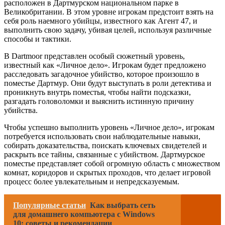
расположен в Дартмурском национальном парке в
Великобритании. В этом уровне игрокам предстоит взять на
себя роль наемного убийцы, известного как Агент 47, и
выполнить свою задачу, убивая целей, используя различные
способы и тактики.
В Dartmoor представлен особый сюжетный уровень,
известный как «Личное дело». Игрокам будет предложено
расследовать загадочное убийство, которое произошло в
поместье Дартмур. Они будут выступать в роли детектива и
проникнуть внутрь поместья, чтобы найти подсказки,
разгадать головоломки и выяснить истинную причину
убийства.
Чтобы успешно выполнить уровень «Личное дело», игрокам
потребуется использовать свои наблюдательные навыки,
собирать доказательства, поискать ключевых свидетелей и
раскрыть все тайны, связанные с убийством. Дартмурское
поместье представляет собой огромную область с множеством
комнат, коридоров и скрытых проходов, что делает игровой
процесс более увлекательным и непредсказуемым.
Популярные статьи
Как выбрать сеть
для домашнего компьютера с Windows
10: советы и рекомендации