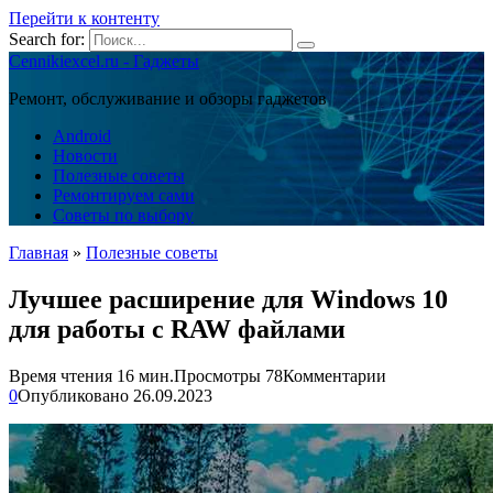
Перейти к контенту
Search for:
Cennikiexcel.ru - Гаджеты
Ремонт, обслуживание и обзоры гаджетов
Android
Новости
Полезные советы
Ремонтируем сами
Советы по выбору
Главная
»
Полезные советы
Лучшее расширение для Windows 10
для работы с RAW файлами
Время чтения
16 мин.
Просмотры
78
Комментарии
0
Опубликовано
26.09.2023