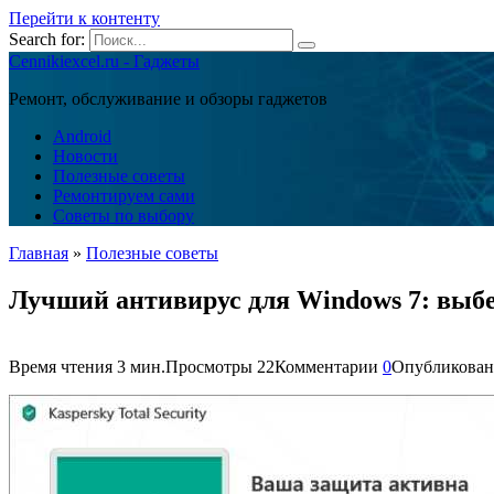
Перейти к контенту
Search for:
Cennikiexcel.ru - Гаджеты
Ремонт, обслуживание и обзоры гаджетов
Android
Новости
Полезные советы
Ремонтируем сами
Советы по выбору
Главная
»
Полезные советы
Лучший антивирус для Windows 7: выб
Время чтения
3 мин.
Просмотры
22
Комментарии
0
Опубликован